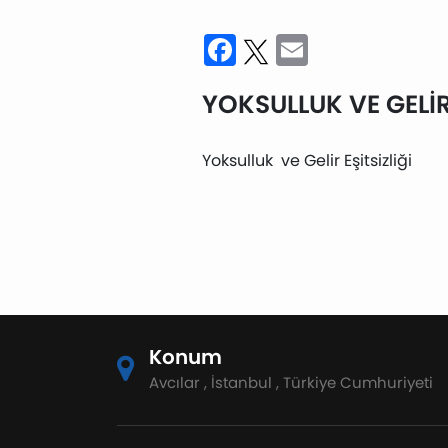
Facebook
Twitter
Email
YOKSULLUK VE GELİR 
Yoksulluk ve Gelir Eşitsizliği
Konum
Avcılar , İstanbul , Türkiye Cumhuriyeti