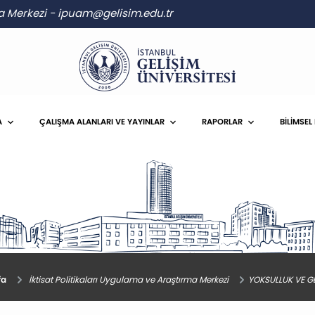
ma Merkezi
-
ipuam@gelisim.edu.tr
A
ÇALIŞMA ALANLARI VE YAYINLAR
RAPORLAR
BİLİMSEL
fa
İktisat Politikaları Uygulama ve Araştırma Merkezi
YOKSULLUK VE GEL