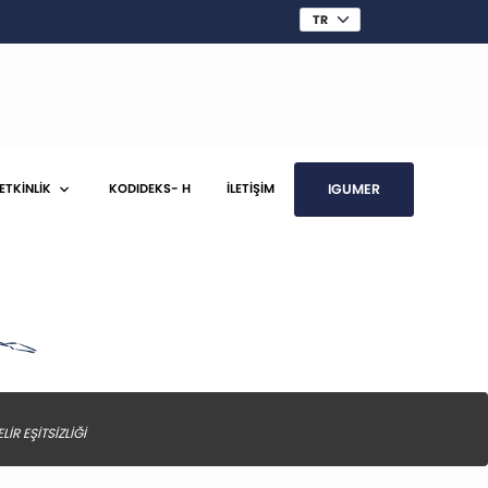
IGUMER
 ETKİNLİK
KODIDEKS- H
İLETİŞİM
İR EŞİTSİZLİĞİ